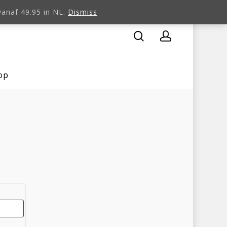
 vanaf 49.95 in NL.
Dismiss
op