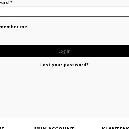
word
*
member me
Log In
Lost your password?