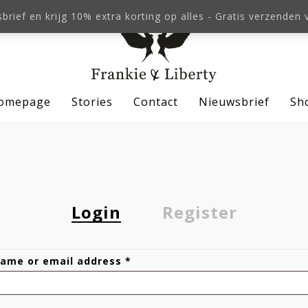
sbrief en krijg 10% extra korting op alles - Gratis verzenden
omepage
Stories
Contact
Nieuwsbrief
Sh
se
Login
Register
ame or email address
*