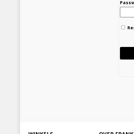
Pass
Re