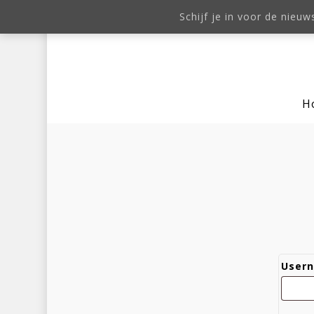
Schijf je in voor de nieuw
 bezorgen maakt Frankie & Liberty
derden. Dit is nodig voor technische,
or verder te gaan met browsen op onze
okies. Lees onze
cookie verklaring
voor
H
Hit enter to search or ESC to clo
Usern