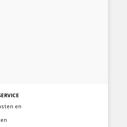
ERVICE
osten en
ren