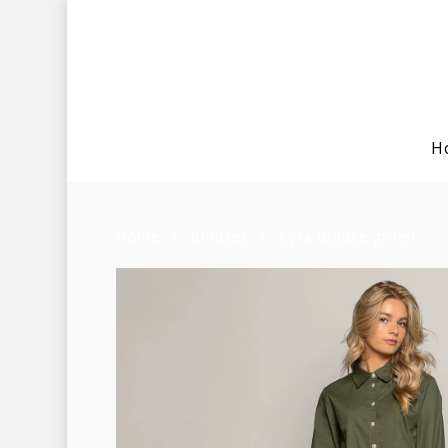
H
Home
Blouses
Kyra Blouse groen