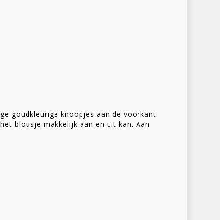
Homepage
ge goudkleurige knoopjes aan de voorkant
Stories
het blousje makkelijk aan en uit kan. Aan
Contact
Nieuwsbrief
Shop