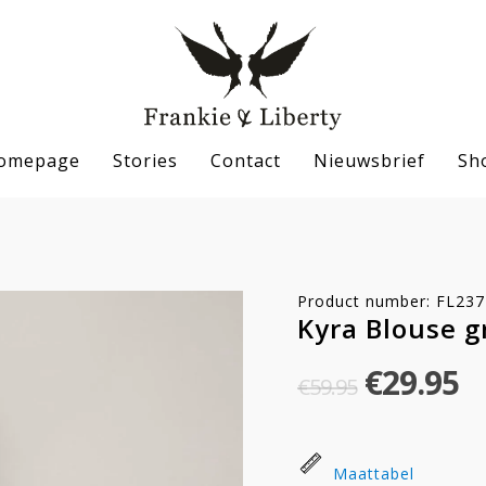
omepage
Stories
Contact
Nieuwsbrief
Sh
Product number: FL23
Kyra Blouse g
Original
C
€
29.95
€
59.95
price
p
was:
is
€59.95.
€
Maattabel