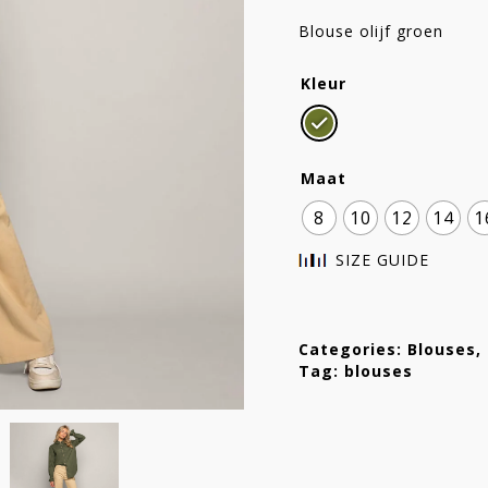
se
Blouse olijf groen
Kleur
Maat
8
10
12
14
1
SIZE GUIDE
Categories:
Blouses
,
Tag:
blouses