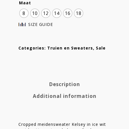
Maat
8
10
12
14
16
18
SIZE GUIDE
Categories:
Truien en Sweaters
,
Sale
Description
Homepage
Additional information
Stories
Contact
Nieuwsbrief
Cropped meidensweater Kelsey in ice wit