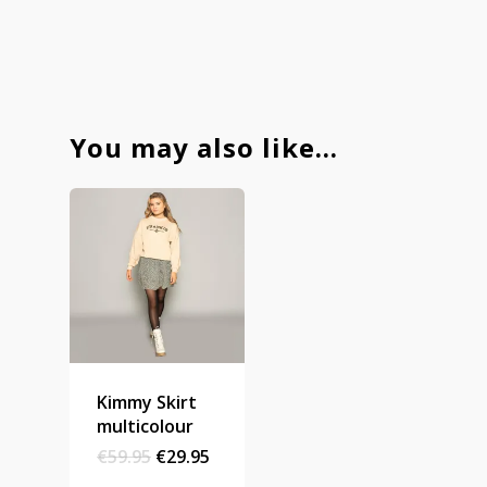
You may also like…
Kimmy Skirt
multicolour
Original
Current
€
59.95
€
29.95
price
price