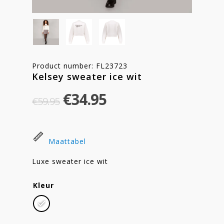
Product number: FL23723
Kelsey sweater ice wit
Original
Current
€
34.95
€
59.95
price
price
was:
is:
€59.95.
€34.95.
Maattabel
Luxe sweater ice wit
Kleur