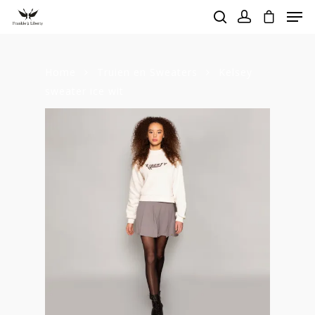
Home
Truien en Sweaters
Kelsey
Hit enter to search or ESC to close
sweater ice wit