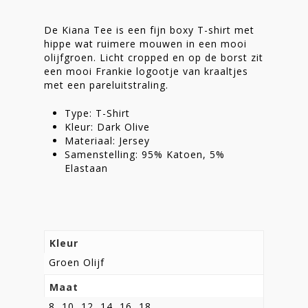
Homepage
Stories
De Kiana Tee is een fijn boxy T-shirt met
hippe wat ruimere mouwen in een mooi
Contact
olijfgroen. Licht cropped en op de borst zit
een mooi Frankie logootje van kraaltjes
Nieuwsbrief
met een pareluitstraling.
Shop
Type: T-Shirt
Kleur: Dark Olive
Materiaal: Jersey
Samenstelling: 95% Katoen, 5%
Elastaan
Kleur
Groen Olijf
Maat
8, 10, 12, 14, 16, 18