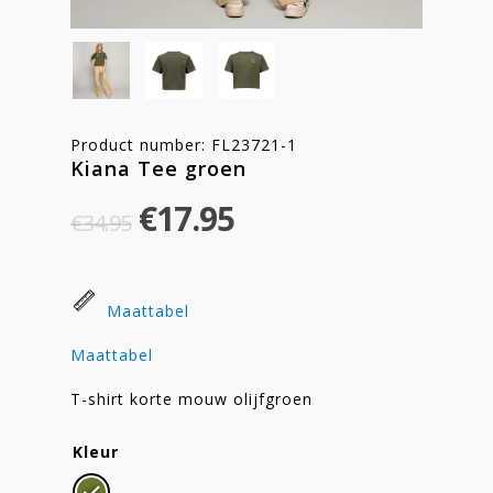
Product number: FL23721-1
Kiana Tee groen
Original
Current
€
17.95
€
34.95
price
price
was:
is:
€34.95.
€17.95.
Maattabel
Maattabel
T-shirt korte mouw olijfgroen
Kleur