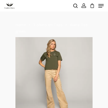
Home
T-shirts en Tops
Kiana Tee
Hit enter to search or ESC to close
groen