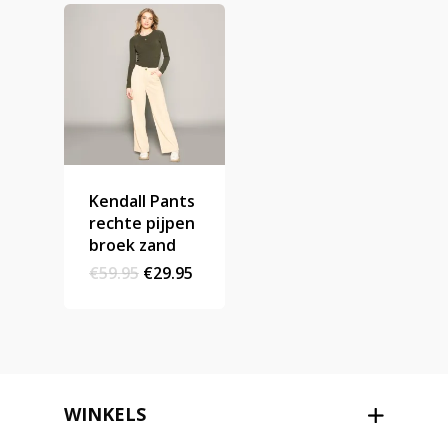
Kendall Pants
rechte pijpen
broek zand
Original
Current
€
59.95
€
29.95
price
price
was:
is:
€59.95.
€29.95.
WINKELS