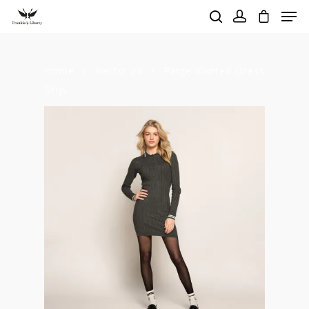
Home
Herfst 24
Paige Knitted Dress
Hit enter to search or ESC to close
Grijs