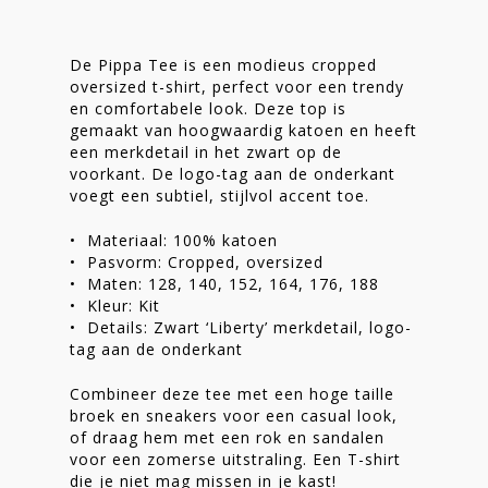
De Pippa Tee is een modieus cropped
oversized t-shirt, perfect voor een trendy
en comfortabele look. Deze top is
gemaakt van hoogwaardig katoen en heeft
Homepage
een merkdetail in het zwart op de
voorkant. De logo-tag aan de onderkant
Stories
voegt een subtiel, stijlvol accent toe.
Contact
• Materiaal: 100% katoen
• Pasvorm: Cropped, oversized
Nieuwsbrief
• Maten: 128, 140, 152, 164, 176, 188
• Kleur: Kit
Shop
• Details: Zwart ‘Liberty’ merkdetail, logo-
tag aan de onderkant
Combineer deze tee met een hoge taille
broek en sneakers voor een casual look,
of draag hem met een rok en sandalen
voor een zomerse uitstraling. Een T-shirt
die je niet mag missen in je kast!