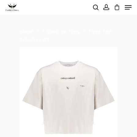
Home
T-shirts en Tops
Pippa Tee
Hit enter to search or ESC to close
Gebroken Wit