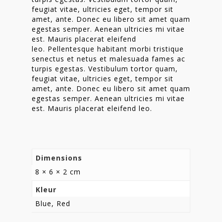
feugiat vitae, ultricies eget, tempor sit
Homepage
amet, ante. Donec eu libero sit amet quam
egestas semper. Aenean ultricies mi vitae
Stories
est. Mauris placerat eleifend
leo. Pellentesque habitant morbi tristique
Contact
senectus et netus et malesuada fames ac
turpis egestas. Vestibulum tortor quam,
Nieuwsbrief
feugiat vitae, ultricies eget, tempor sit
amet, ante. Donec eu libero sit amet quam
Shop
egestas semper. Aenean ultricies mi vitae
est. Mauris placerat eleifend leo.
Dimensions
8 × 6 × 2 cm
Kleur
Blue, Red