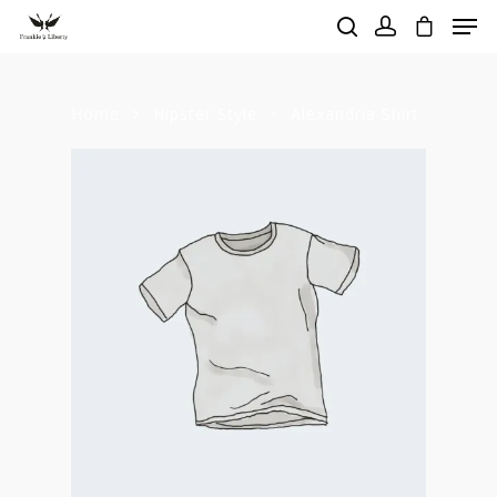
Home
Hipster Style
Alexandria Shirt
Hit enter to search or ESC to close