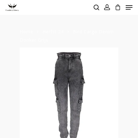
Home
Herfst 24
Bird Cargo Denim
Hit enter to search or ESC to close
Donker Grijs