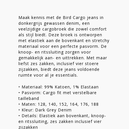
Maak kennis met de Bird Cargo jeans in
donkergrijs gewassen denim, een
veelzijdige cargobroek die zowel comfort
als stijl biedt. Deze broek is ontworpen
met elastiek aan de bovenkant en stretchy
materiaal voor een perfecte pasvorm. De
knoop- en ritssluiting zorgen voor
Homepage
gemakkelijk aan- en uittrekken. Met maar
liefst zes zakken, inclusief vier stoere
Stories
zijzakken, biedt deze jeans voldoende
ruimte voor al je essentials.
Contact
• Materiaal: 99% Katoen, 1% Elastaan
Nieuwsbrief
• Pasvorm: Cargo fit met verstelbare
tailleband
Shop
• Maten: 128, 140, 152, 164, 176, 188
• Kleur: Dark Grey Denim
• Details: Elastiek aan bovenkant, knoop-
en ritssluiting, zes zakken inclusief vier
zijzakken