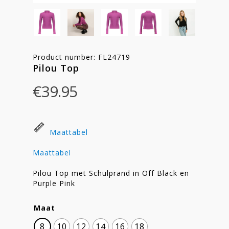
Product number: FL24719
Pilou Top
€
39.95
Maattabel
Maattabel
Pilou Top met Schulprand in Off Black en
Purple Pink
Maat
8
10
12
14
16
18