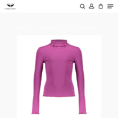
Home
T-shirts en Tops
Pilou Top
Hit enter to search or ESC to close