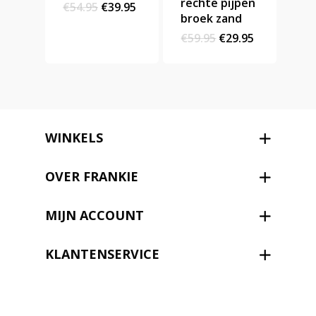
rechte pijpen
Original
Current
€
54.95
€
39.95
price
price
broek zand
was:
is:
Original
Current
€
59.95
€
29.95
€54.95.
€39.95.
price
price
was:
is:
€59.95.
€29.95.
WINKELS
OVER FRANKIE
MIJN ACCOUNT
KLANTENSERVICE