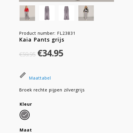
Product number: FL23831
Kaia Pants grijs
Original
Current
€
34.95
€
59.95
price
price
was:
is:
€59.95.
€34.95.
Maattabel
Broek rechte pijpen zilvergrijs
Kleur
Maat