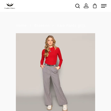
Home
Broeken
Kaia Pants grijs
Hit enter to search or ESC to close