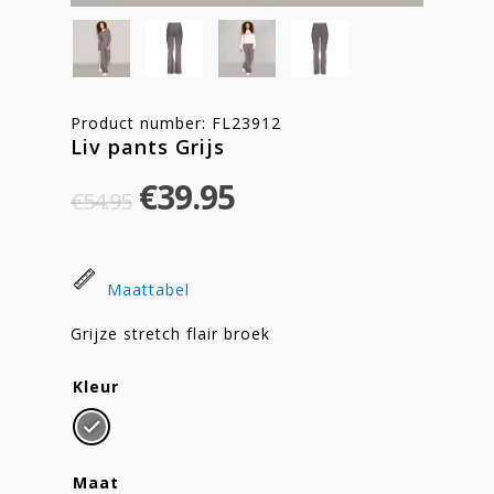
Product number: FL23912
Liv pants Grijs
Original
Current
€
39.95
€
54.95
price
price
was:
is:
€54.95.
€39.95.
Maattabel
Grijze stretch flair broek
Kleur
Maat