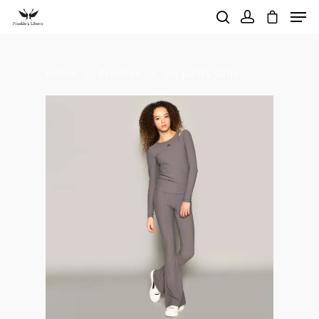
Home
Broeken
Liv pants Grijs
Hit enter to search or ESC to close