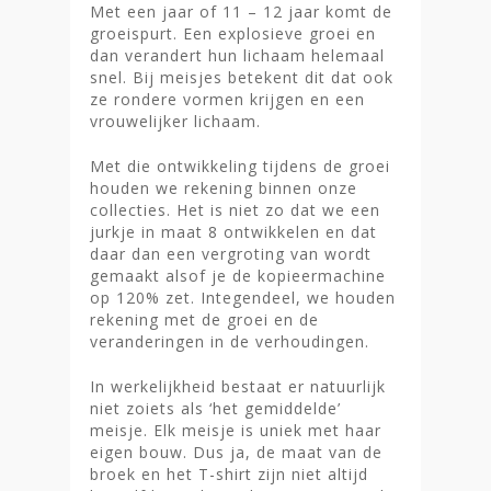
Met een jaar of 11 – 12 jaar komt de
groeispurt. Een explosieve groei en
dan verandert hun lichaam helemaal
snel. Bij meisjes betekent dit dat ook
ze rondere vormen krijgen en een
vrouwelijker lichaam.
Homepage
Met die ontwikkeling tijdens de groei
houden we rekening binnen onze
Stories
collecties. Het is niet zo dat we een
jurkje in maat 8 ontwikkelen en dat
Contact
daar dan een vergroting van wordt
gemaakt alsof je de kopieermachine
Nieuwsbrief
op 120% zet. Integendeel, we houden
rekening met de groei en de
Shop
veranderingen in de verhoudingen.
In werkelijkheid bestaat er natuurlijk
niet zoiets als ‘het gemiddelde’
meisje. Elk meisje is uniek met haar
eigen bouw. Dus ja, de maat van de
broek en het T-shirt zijn niet altijd