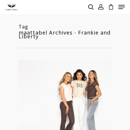
Tag
maattabel Archives - Frankie and
Liberty
Hit enter to search or ESC to close