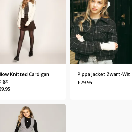
illow Knitted Cardigan
Pippa Jacket Zwart-Wit
eige
€
79.95
69.95