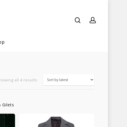
op
Sorted
howing all 4 results
by
latest
 Gilets