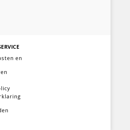
ERVICE
osten en
ren
licy
rklaring
den