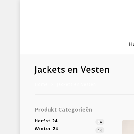
H
Jackets en Vesten
Home
Jackets en Vesten
Hit enter to search or ESC to clo
Produkt Categorieën
Herfst 24
34
Winter 24
14