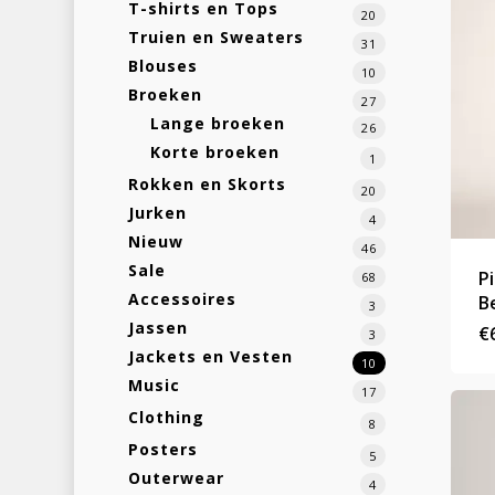
T-shirts en Tops
20
Truien en Sweaters
31
Blouses
10
Broeken
27
Lange broeken
26
Korte broeken
1
Rokken en Skorts
20
Jurken
4
Nieuw
46
Sale
P
68
Accessoires
B
3
Jassen
€
3
Jackets en Vesten
10
Music
17
Clothing
8
Posters
5
Outerwear
4