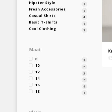
Hipster Style
7
Fresh Accessories
5
Casual Shirts
4
Basic T-Shirts
6
Cool Clothing
3
Maat
K
€
8
3
10
2
12
3
14
2
16
4
18
1